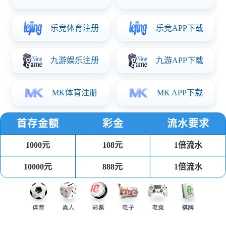
硬化层检测仪
淬硬层检测仪
淬火层测厚仪
硬度计
布氏硬度计
洛氏硬度计
维氏硬度计
显微硬度计
里氏硬度计
邵氏硬度计