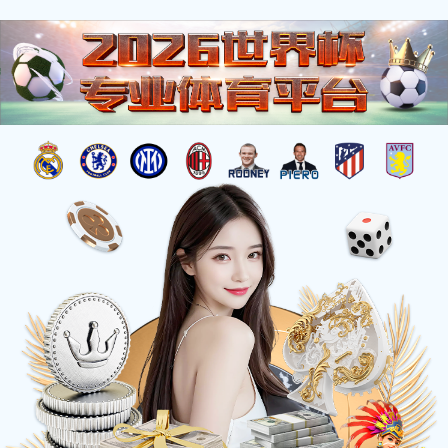
您好，欢迎访问【亚美体育官方网站】官方网站！
搜索
搜索
Tel:18643103831
厂家直销 · 质量保障 · 专业售后
Factory direct sales, quality assurance
网站首页
公司简介