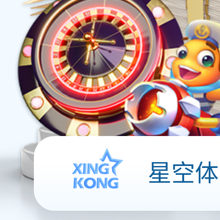
多用硬度计
硬度计配件
铝合金韦氏硬度计
试验机
压力试验机
拉力试验机
电子万能试验机
液压式万能试验机
冲击试验机配套设备
光学仪器