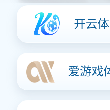
投影仪
【亚美体育官方网站】显微镜
体式显微镜
立体熔深显微镜
视频检测显微镜
万能工具显微镜
二次元影响测量仪
化学仪器
碳硫分析仪
光谱分析仪
光谱砂带磨样机