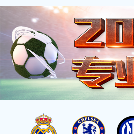
您好，欢迎访问【亚美体育官方网站】官方网站！
搜索
搜索
厂家直销 · 质量保障 · 专业售后
Factory direct sales, quality assurance
网站首页
公司简介