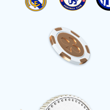
企业实景
产品展示

【亚美体育官方网站】设备
【亚美体育官方网站】耗材
【亚美体育官方网站】镶嵌机
【亚美体育官方网站】切割机
精密切割机
【亚美体育官方网站】抛光机
研磨\抛光机
光谱砂带磨样机
无损淬火层测量