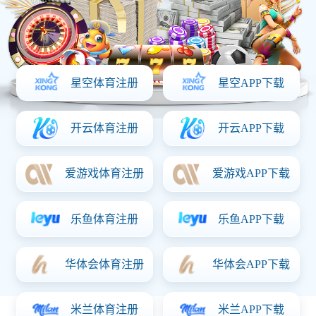
企业实景
产品展示

【亚美体育官方网站】设备
【亚美体育官方网站】耗材
【亚美体育官方网站】镶嵌机
【亚美体育官方网站】切割机
精密切割机
【亚美体育官方网站】抛光机
研磨\抛光机
光谱砂带磨样机
无损淬火层测量