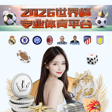
您好，欢迎访问【亚美体育官方网站】官方网站！
搜索
搜索
Tel:18643103831
厂家直销 · 质量保障 · 专业售后
Factory direct sales, quality assurance
网站首页
公司简介