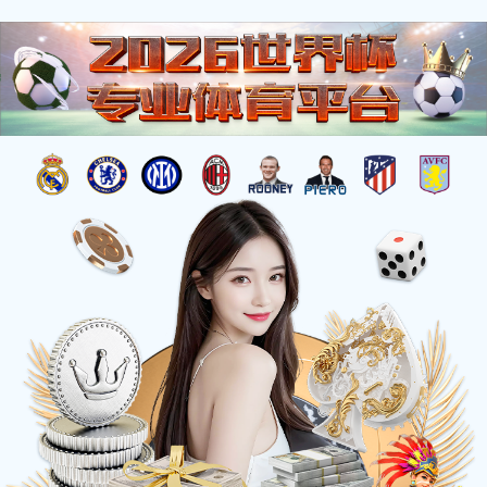
您好，欢迎访问【亚美体育官方网站】官方网站！
搜索
搜索
Tel:18643103831
厂家直销 · 质量保障 · 专业售后
Factory direct sales, quality assurance
网站首页
公司简介