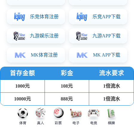
硬化层检测仪
淬硬层检测仪
淬火层测厚仪
硬度计
布氏硬度计
洛氏硬度计
维氏硬度计
显微硬度计
里氏硬度计
邵氏硬度计