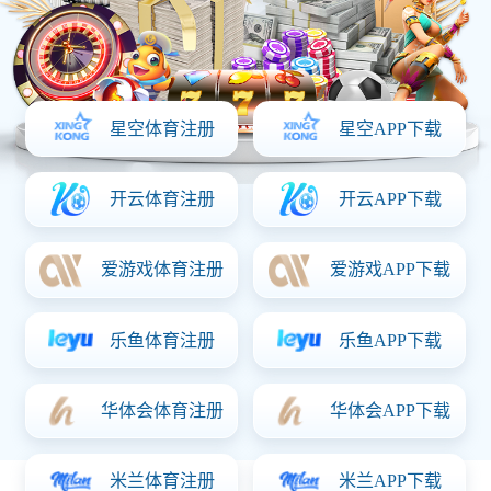
企业实景
产品展示

【亚美体育官方网站】设备
【亚美体育官方网站】耗材
【亚美体育官方网站】镶嵌机
【亚美体育官方网站】切割机
精密切割机
【亚美体育官方网站】抛光机
研磨\抛光机
光谱砂带磨样机
无损淬火层测量