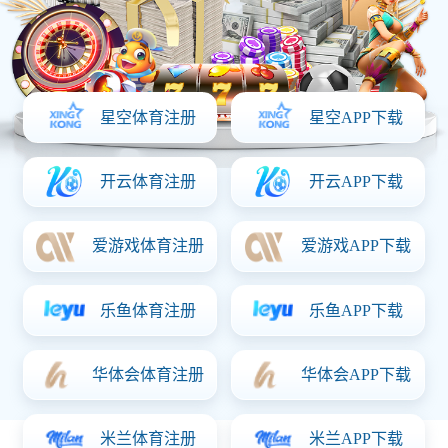
企业实景
产品展示

【亚美体育官方网站】设备
【亚美体育官方网站】耗材
【亚美体育官方网站】镶嵌机
【亚美体育官方网站】切割机
精密切割机
【亚美体育官方网站】抛光机
研磨\抛光机
光谱砂带磨样机
无损淬火层测量