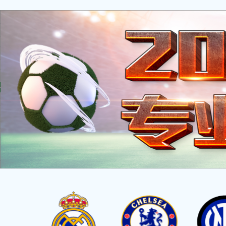
您好，欢迎访问【亚美体育官方网站】官方网站！
搜索
搜索
厂家直销 · 质量保障 · 专业售后
Factory direct sales, quality assurance
网站首页
公司简介